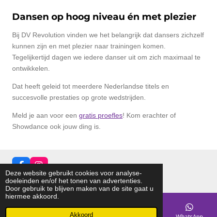
Dansen op hoog niveau én met plezier
Bij DV Revolution vinden we het belangrijk dat dansers zichzelf
kunnen zijn en met plezier naar trainingen komen.
Tegelijkertijd dagen we iedere danser uit om zich maximaal te
ontwikkelen.
Dat heeft geleid tot meerdere Nederlandse titels en
succesvolle prestaties op grote wedstrijden.
Meld je aan voor een
gratis proefles
! Kom erachter of
Showdance ook jouw ding is.
F
I
Deze website gebruikt cookies voor analyse-
a
n
© 2026 dvRevolution
doeleinden en/of het tonen van advertenties.
c
s
Door gebruik te blijven maken van de site gaat u
e
t
hiermee akkoord.
b
a
o
g
o
r
Akkoord
E-mailadres
Telefoonnummer
Facebook
WhatsApp