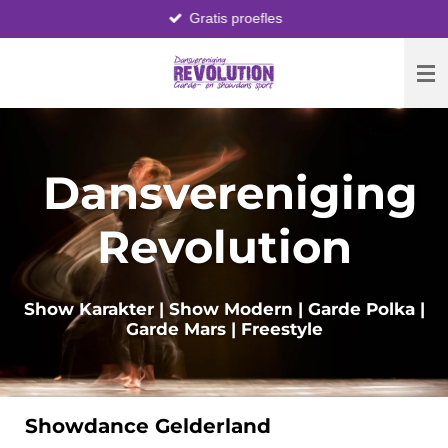
Gratis proefles
Ga
direct
naar
de
hoofdinhoud
Dansvereniging
Revolution
Show Karakter | Show Modern | Garde Polka |
Garde Mars | Freestyle
Showdance Gelderland