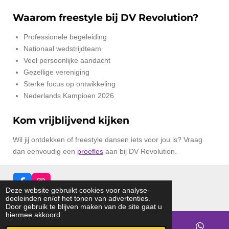
Waarom freestyle bij DV Revolution?
Professionele begeleiding
Nationaal wedstrijdteam
Veel persoonlijke aandacht
Gezellige vereniging
Sterke focus op ontwikkeling
Nederlands Kampioen 2026
Kom vrijblijvend kijken
Wil jij ontdekken of freestyle dansen iets voor jou is? Vraag
dan eenvoudig een
proefles
aan bij DV Revolution.
F
I
Deze website gebruikt cookies voor analyse-
a
n
© 2026 dvRevolution
doeleinden en/of het tonen van advertenties.
c
s
Door gebruik te blijven maken van de site gaat u
e
t
hiermee akkoord.
b
a
o
g