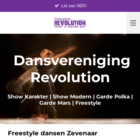
Lid van NDO
Ga
direct
naar
de
hoofdinhoud
Dansvereniging
Revolution
Show Karakter | Show Modern | Garde Polka |
Garde Mars | Freestyle
Freestyle dansen Zevenaar