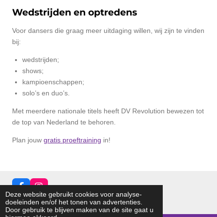
Wedstrijden en optredens
Voor dansers die graag meer uitdaging willen, wij zijn te vinden
bij:
wedstrijden;
shows;
kampioenschappen;
solo’s en duo’s.
Met meerdere nationale titels heeft DV Revolution bewezen tot
de top van Nederland te behoren.
Plan jouw
gratis proeftraining
in!
F
I
Deze website gebruikt cookies voor analyse-
a
n
© 2026 dvRevolution
doeleinden en/of het tonen van advertenties.
c
s
Door gebruik te blijven maken van de site gaat u
e
t