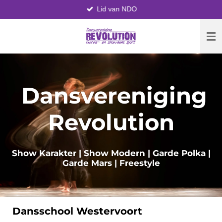
Lid van NDO
Ga
direct
naar
de
hoofdinhoud
Dansvereniging
Revolution
Show Karakter | Show Modern | Garde Polka |
Garde Mars | Freestyle
Dansschool Westervoort